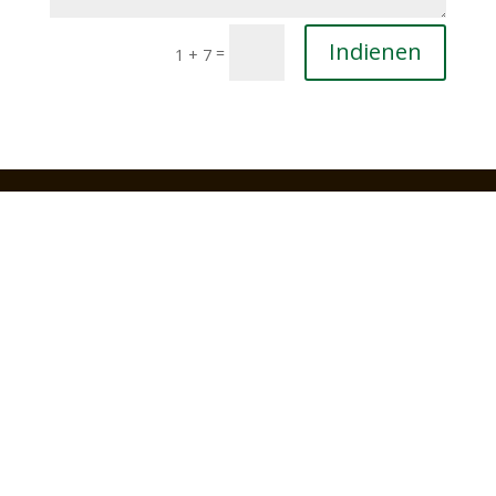
Indienen
=
1 + 7